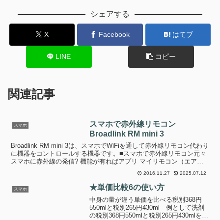
シェアする
X
Facebook
はてブ
LINE
コピー
関連記事
スマホで赤外線リモコン
スマホ
Broadlink RM mini 3
Broadlink RM mini 3は、スマホでWiFiを通して赤外線リモコン代わり
に機器をコントロールする機器です。■スマホで赤外線リモコン元々
スマホに赤外線の発信? 機能が有ればアプリ マイリモコン（エアコ
ンリモコン/ TV/照明リモ...
2016.11.27
2025.07.12
★単価比較6の使い方
スマホ
中身の量が違う単価を比べる税別368円
550mlと税別265円430ml 例として洗剤
の税別368円550mlと税別265円430mlを比