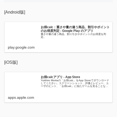
[Android版]
お得calc：重さや量の違う商品、割引やポイント
のお得度判定 - Google Play のアプリ
重さや量の違う商品、割り引きやポイントのお得度を判
定。
play.google.com
[iOS版]
お得calcアプリ - App Store
Yukihiro Moritaの「お得calc」をApp Storeでダウンロード
してください。スクリーンショット、評価とレビュー、ユ
ーザのヒント、「お得calc」に似たゲームを見ることなど
ができます。
apps.apple.com