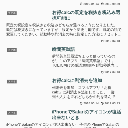
べてみましょう。 まず1行目の価格に
2019.05.14
2019.09.30
368、量に550を入力、次に2行目の価格
に265、量に430を入...
お得calcの既定を税抜き税込み選
スマホ
択可能に
既定の税設定を税抜きと税込みどちらか選べるようになりました。
既定は税抜きになっていますが、設定から変更可能です。既定の税で
変更してください。起動時や列消去の時に指定した方法にリセットさ
れます。 いただいたご要望を反映させていただきました。...
2019.04.18
瞬間英単語
スマホ
瞬間英単語最近ちょっと使っているの
が、このアプリ「瞬間英単語」です。
TOEIC向けの単語300個を1問1秒以内に
回答出来る様にトレーニングするアプリ
2017.04.10
です。TOEICテスト本番でまだまだ回答
時間に余裕が無いので、何かアプリを探
お得calcに列消去を追加
スマホ
していたところ見...
列消去を追加 スマホアプリ「お得
calc」に列消去を追加しました。 縦一
列の入力を左右どちらかの列を選んで一
度にすべて消す事ができる様になりまし
2018.05.14
2019.03.13
た。これにより値の消し忘れやスイッチ
などの戻し忘れを防ぎ、更に素早く確実
iPhoneでSafariのアイコンが復活
スマホ
な入力を支援します。こん...
出来ないとき
iPhoneでSafariのアイコンが復活出来ない 子供のiPhoneでSafariの