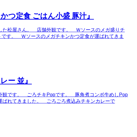
かつ定食 ごはん小盛 豚汁』
した松屋さん。 店舗外観です。 Ｗソースのメガ盛りチ
トです。 Ｗソースのメガチキンかつ定食が運ばれてきま
レー 並』
観です。 ごろチキPopです。 豚角煮コンボ牛めしPop
運ばれてきました。 ごろごろ煮込みチキンカレーで