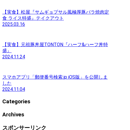
【実食】松屋『サムギョプサル風極厚豚バラ焼肉定
食 ライス特盛』テイクアウト
2025.03.16
【実食】元祖豚丼屋TONTON『ハーフ&ハーフ丼特
盛』
2024.11.24
スマホアプリ「郵便番号検索.jp iOS版」を公開しま
した
2024.11.04
Categories
Archives
スポンサーリンク