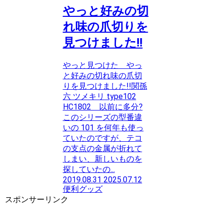
やっと好みの切
れ味の爪切りを
見つけました!!
やっと見つけた やっ
と好みの切れ味の爪切
りを見つけました!!関孫
六 ツメキリ type102
HC1802 以前に多分?
このシリーズの型番違
いの 101 を何年も使っ
ていたのですが、テコ
の支点の金属が折れて
しまい、新しいものを
探していたの...
2019.08.31
2025.07.12
便利グッズ
スポンサーリンク