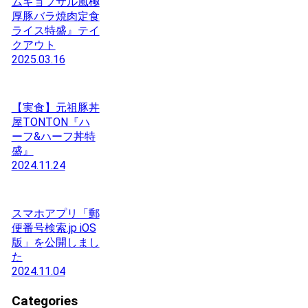
ムギョプサル風極
厚豚バラ焼肉定食
ライス特盛』テイ
クアウト
2025.03.16
【実食】元祖豚丼
屋TONTON『ハ
ーフ&ハーフ丼特
盛』
2024.11.24
スマホアプリ「郵
便番号検索.jp iOS
版」を公開しまし
た
2024.11.04
Categories