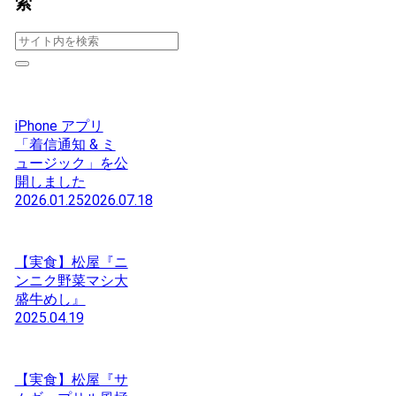
索
iPhone アプリ
「着信通知 & ミ
ュージック」を公
開しました
2026.01.25
2026.07.18
【実食】松屋『ニ
ンニク野菜マシ大
盛牛めし』
2025.04.19
【実食】松屋『サ