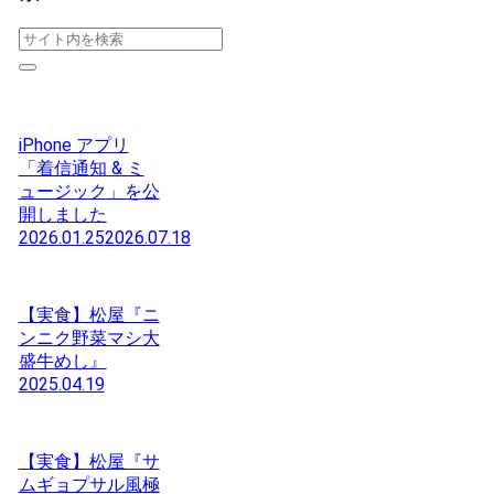
iPhone アプリ
「着信通知 & ミ
ュージック」を公
開しました
2026.01.25
2026.07.18
【実食】松屋『ニ
ンニク野菜マシ大
盛牛めし』
2025.04.19
【実食】松屋『サ
ムギョプサル風極