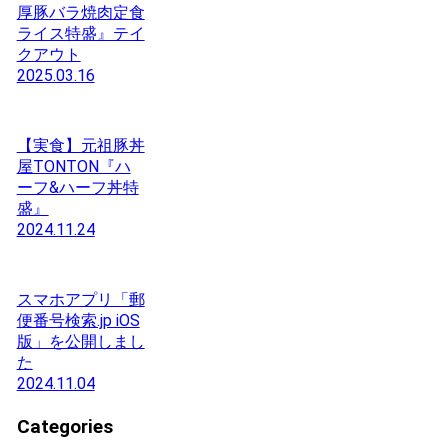
厚豚バラ焼肉定食
ライス特盛』テイ
クアウト
2025.03.16
【実食】元祖豚丼
屋TONTON『ハ
ーフ&ハーフ丼特
盛』
2024.11.24
スマホアプリ「郵
便番号検索.jp iOS
版」を公開しまし
た
2024.11.04
Categories