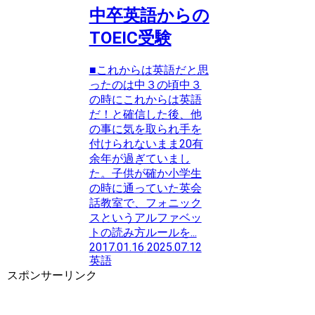
中卒英語からの
TOEIC受験
■これからは英語だと思
ったのは中３の頃中３
の時にこれからは英語
だ！と確信した後、他
の事に気を取られ手を
付けられないまま20有
余年が過ぎていまし
た。子供が確か小学生
の時に通っていた英会
話教室で、フォニック
スというアルファベッ
トの読み方ルールを...
2017.01.16
2025.07.12
英語
スポンサーリンク