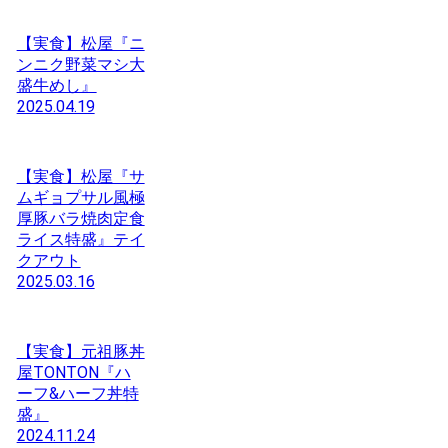
【実食】松屋『ニ
ンニク野菜マシ大
盛牛めし』
2025.04.19
【実食】松屋『サ
ムギョプサル風極
厚豚バラ焼肉定食
ライス特盛』テイ
クアウト
2025.03.16
【実食】元祖豚丼
屋TONTON『ハ
ーフ&ハーフ丼特
盛』
2024.11.24