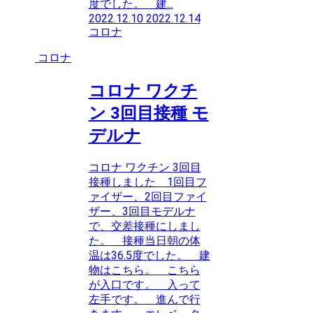
度でした。 建...
2022.12.10
2022.12.14
コロナ
コロナ
コロナ ワクチ
ン 3回目接種 モ
デルナ
コロナ ワクチン 3回目
接種しました 1回目フ
ァイザー、2回目ファイ
ザー、3回目モデルナ
で、交差接種にしまし
た。 接種当日朝の体
温は36.5度でした。 建
物はこちら。 こちら
が入口です。 入って
左手です。 進んで行