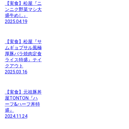
【実食】松屋『ニ
ンニク野菜マシ大
盛牛めし』
2025.04.19
【実食】松屋『サ
ムギョプサル風極
厚豚バラ焼肉定食
ライス特盛』テイ
クアウト
2025.03.16
【実食】元祖豚丼
屋TONTON『ハ
ーフ&ハーフ丼特
盛』
2024.11.24