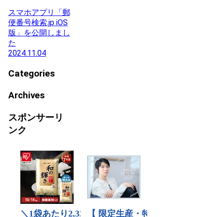
スマホアプリ「郵
便番号検索.jp iOS
版」を公開しまし
た
2024.11.04
Categories
Archives
スポンサーリ
ンク