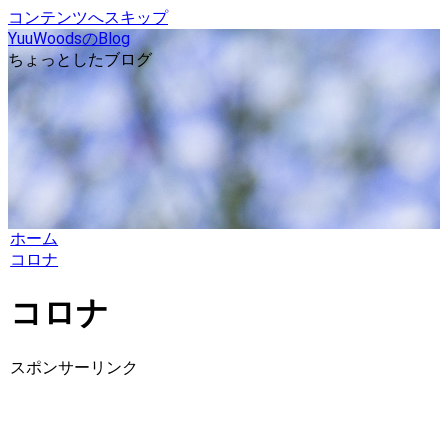
コンテンツへスキップ
YuuWoodsのBlog
ちょっとしたブログ
ホーム
コロナ
コロナ
スポンサーリンク