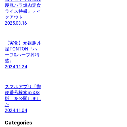
厚豚バラ焼肉定食
ライス特盛』テイ
クアウト
2025.03.16
【実食】元祖豚丼
屋TONTON『ハ
ーフ&ハーフ丼特
盛』
2024.11.24
スマホアプリ「郵
便番号検索.jp iOS
版」を公開しまし
た
2024.11.04
Categories