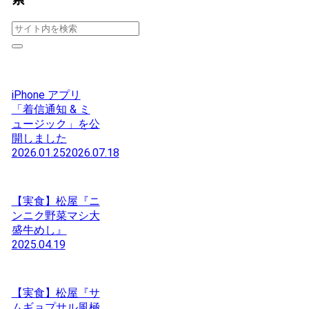
iPhone アプリ
「着信通知 & ミ
ュージック」を公
開しました
2026.01.25
2026.07.18
【実食】松屋『ニ
ンニク野菜マシ大
盛牛めし』
2025.04.19
【実食】松屋『サ
ムギョプサル風極