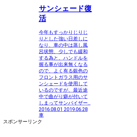
サンシェード復
活
今年もすっかりじりじ
りとした強い日差しに
なり、車の中は蒸し風
呂状態、少しでも緩和
する為と、ハンドルを
握る事が出来無くなる
ので、よく有る銀色の
フロントガラス用のサ
ンシェードを使用して
いるのですが、最近途
中で曲がり癖が付いて
しまってサンバイザー...
2016.08.01
2019.06.28
車
スポンサーリンク