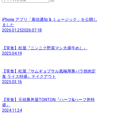
iPhone アプリ「着信通知 & ミュージック」を公開し
ました
2026.01.25
2026.07.18
【実食】松屋『ニンニク野菜マシ大盛牛めし』
2025.04.19
【実食】松屋『サムギョプサル風極厚豚バラ焼肉定
食 ライス特盛』テイクアウト
2025.03.16
【実食】元祖豚丼屋TONTON『ハーフ&ハーフ丼特
盛』
2024.11.24