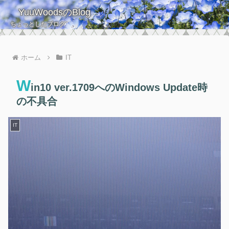
YuuWoodsのBlog
ちょっとしたブログ
ホーム
IT
W
in10 ver.1709へのWindows Update時
の不具合
IT