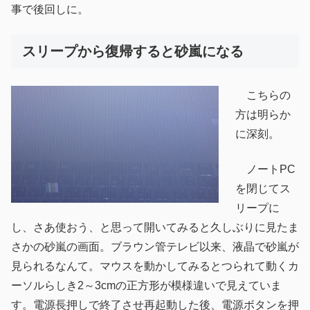
事で後回しに。
スリープから復帰すると砂嵐になる
こちらの
方は明らか
に深刻。
ノートPC
を閉じてス
リープに
し、さあ使おう、と思って開いてみると久しぶりに見たま
さかの砂嵐の画面。ブラウン管テレビ以来、液晶で砂嵐が
見られるなんて。マウスを動かしてみるとつられて動くカ
ーソルらしき2～3cmの正方形が模様違いで見えていま
す。電源長押しで終了させ再起動した後、電源ボタンを押