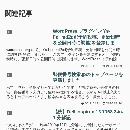
関連記事
WordPress プラグイン Ys-
IT
Fp_md2pd(予約投稿、更新日時
を公開日時に調整)を登録しまし
た
wordpress.org にて、Ys-Fp_md2pd(予約投稿、更新日時を公開日時
に調整)を登録しました。 このプラグインを有効にすると、予約投
稿時に、更新日時を公開日時に調整します。WordPress で予約投稿
すると更新日時が公開日...
2017.11.08
2025.04.29
郵便番号検索.jpのトップページを
IT
更新しました
って、見た目全然変わっていないんですけど郵便番号から住所の検
索 郵便番号を入力して住所を検索する場合、頭から3桁以上入力す
るとトップページのまま検索結果を表示するように変更しました。
以前の様に別ページに画面を遷移して表示する方がWebっぽ...
2018.02.14
2019.07.24
【続】Dell Inspiron 13 7368 2-in-
IT
1 分解記
ついにその日が... 昨年2019年12月に分解して掃除したキーボード
の調子が半年も持たずにまた悪くなってきました。 ASDFGHJKL;