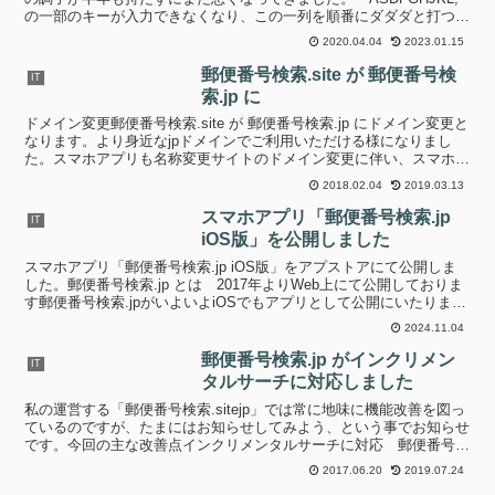
の一部のキーが入力できなくなり、この一列を順番にダダダと打つと
元通り入力できるようになったり、さっき...
2020.04.04
2023.01.15
郵便番号検索.site が 郵便番号検
IT
索.jp に
ドメイン変更郵便番号検索.site が 郵便番号検索.jp にドメイン変更と
なります。より身近なjpドメインでご利用いただける様になりまし
た。スマホアプリも名称変更サイトのドメイン変更に伴い、スマホア
プリも郵便番号検索.jp に名称変更しグ...
2018.02.04
2019.03.13
スマホアプリ「郵便番号検索.jp
IT
iOS版」を公開しました
スマホアプリ「郵便番号検索.jp iOS版」をアプストアにて公開しま
した。郵便番号検索.jp とは 2017年よりWeb上にて公開しておりま
す郵便番号検索.jpがいよいよiOSでもアプリとして公開にいたりまし
た。 アンドロイドアプリは同じ年...
2024.11.04
郵便番号検索.jp がインクリメン
IT
タルサーチに対応しました
私の運営する「郵便番号検索.sitejp」では常に地味に機能改善を図っ
ているのですが、たまにはお知らせしてみよう、という事でお知らせ
です。今回の主な改善点インクリメンタルサーチに対応 郵便番号で
検索する場合、頭から3桁以上の半角数字を入力し...
2017.06.20
2019.07.24