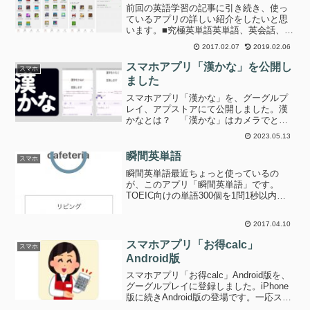
前回の英語学習の記事に引き続き、使っ
ているアプリの詳しい紹介をしたいと思
います。■究極英単語英単語、英会話、リ
スニングの教材が有り、更にTOEIC、英
2017.02.07
2019.02.06
語検定などと別れ、その中で更にいくつ
かの教材に分かれています。残念なが
スマホアプリ「漢かな」を公開し
スマホ
ら、無料では一部の教...
ました
スマホアプリ「漢かな」を、グーグルプ
レイ、アプストアにて公開しました。漢
かなとは？ 「漢かな」はカメラでとら
えた漢字をかなに変換するアプリです。
2023.05.13
なぜ漢かな？ Webや本を読んでいると
きに読めない漢字に困ったことはありま
瞬間英単語
スマホ
せんか？ そんなときに...
瞬間英単語最近ちょっと使っているの
が、このアプリ「瞬間英単語」です。
TOEIC向けの単語300個を1問1秒以内に
回答出来る様にトレーニングするアプリ
です。TOEICテスト本番でまだまだ回答
2017.04.10
時間に余裕が無いので、何かアプリを探
していたところ見...
スマホアプリ「お得calc」
スマホ
Android版
スマホアプリ「お得calc」Android版を、
グーグルプレイに登録しました。iPhone
版に続きAndroid版の登場です。一応スク
リーンショットアプリはこちらから こ