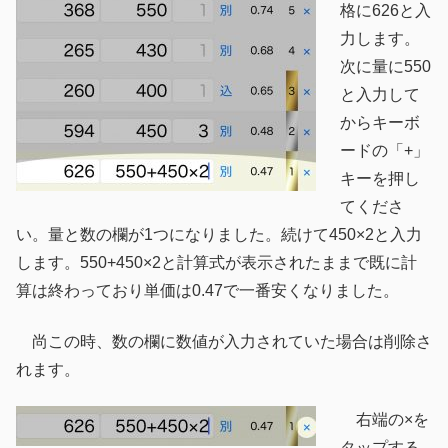
格に626と入
力します。
次に量に550
と入力して
からキーボ
ードの「+」
キーを押し
てくださ
い。量と数の欄が1つになりました。続けて450×2と入力
します。550+450×2と計算式が表示されたままで既に計
算は終わっており単価は0.47で一番安くなりました。
尚この時、数の欄に数値が入力されていた場合は削除さ
れます。
右端の×を
タップする