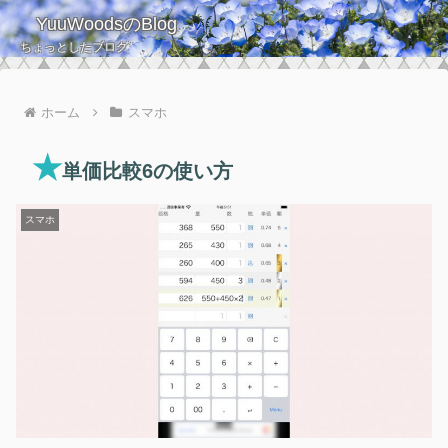
YuuWoodsのBlog
ちょっとしたブログ
ホーム
スマホ
★
単価比較6の使い方
スマホ