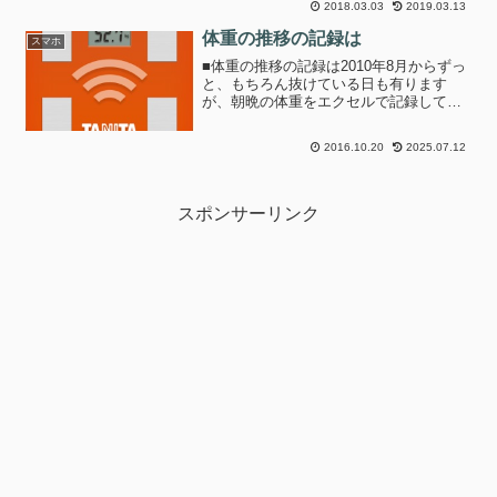
2018.03.03
2019.03.13
のアプリが皆様のお得生活に少しでもお
役に立てれば幸いです。
体重の推移の記録は
スマホ
■体重の推移の記録は2010年8月からずっ
と、もちろん抜けている日も有ります
が、朝晩の体重をエクセルで記録してグ
ラフにしていました。もーそろそろスマ
ホかWebで記録してみようか、という事
2016.10.20
2025.07.12
で探してみました。■Health Planet ヘル
ス...
スポンサーリンク