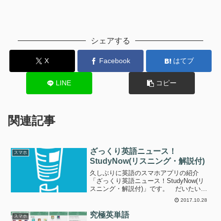
シェアする
X
Facebook
はてブ
LINE
コピー
関連記事
ざっくり英語ニュース！
スマホ
StudyNow(リスニング・解説付)
久しぶりに英語のスマホアプリの紹介
「ざっくり英語ニュース！StudyNow(リ
スニング・解説付)」です。 だいたい1
日に1,2の新しいニュースが、英語と日本
2017.10.28
語でアップされているようです。 短め
にまとめたニュースが配信されていて、
究極英単語
スマホ
英語で見た後...