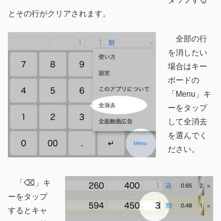
とその行がクリアされます。
全部の行
を消したい
場合はキー
ボードの
「Menu」キ
ーをタップ
して全消去
を選んでく
ださい。
「⌫」キ
ーをタップ
するとキャ