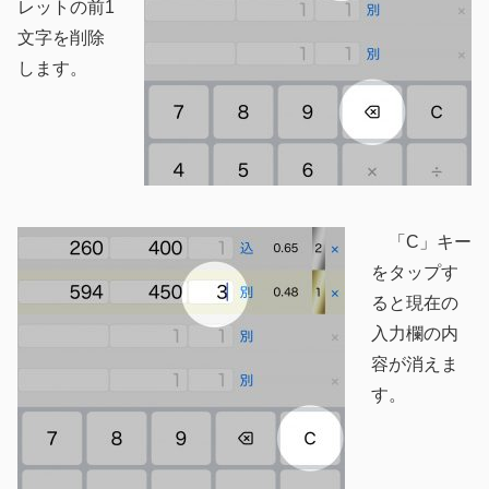
レットの前1
文字を削除
します。
「C」キー
をタップす
ると現在の
入力欄の内
容が消えま
す。