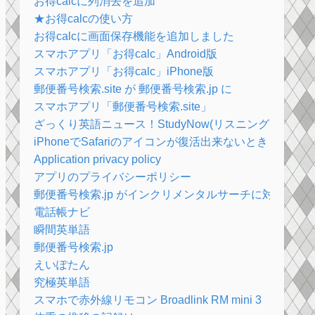
お得calcに列消去を追加
★お得calcの使い方
お得calcに画面保存機能を追加しました
スマホアプリ「お得calc」Android版
スマホアプリ「お得calc」iPhone版
郵便番号検索.site が 郵便番号検索.jp に
スマホアプリ「郵便番号検索.site」
ざっくり英語ニュース！StudyNow(リスニング・解説付
iPhoneでSafariのアイコンが復活出来ないとき
Application privacy policy
アプリのプライバシーポリシー
郵便番号検索.jp がインクリメンタルサーチに対応しま
電話帳ナビ
瞬間英単語
郵便番号検索.jp
えいぽたん
究極英単語
スマホで赤外線リモコン Broadlink RM mini 3