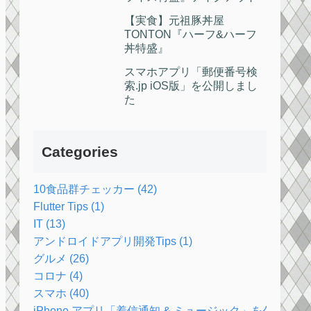
【実食】元祖豚丼屋
TONTON『ハーフ&ハーフ
丼特盛』
スマホアプリ「郵便番号検
索.jp iOS版」を公開しまし
た
Categories
10食品群チェッカー (42)
Flutter Tips (1)
IT (13)
アンドロイドアプリ開発Tips (1)
グルメ (26)
コロナ (4)
スマホ (40)
iPhone アプリ「着信通知 & ミュージック」を公開しま