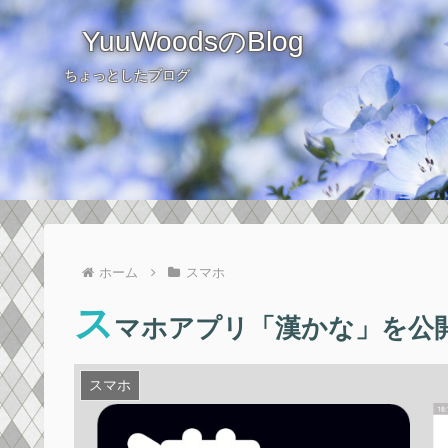
YuuWoodsのBlog
ちょっとしたブログ
ホーム
スマホ
ス
マホアプリ「漢かな」を公
スマホ