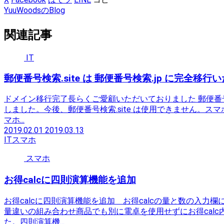
YuuWoodsのBlog
関連記事
IT
郵便番号検索.site は 郵便番号検索.jp に完全移行
ドメイン移行完了長らくご愛顧いただいておりました 郵便番号検索
しました。今後、郵便番号検索.site は使用できません。
マホ...
2019.02.01
2019.03.13
IT
スマホ
スマホ
お得calcに四則演算機能を追加
お得calcに四則演算機能を追加 お得calcの量と数の入力
量違いの組み合わせ商品でも別に電卓を使用せずにお得cal
た。四則演算機...