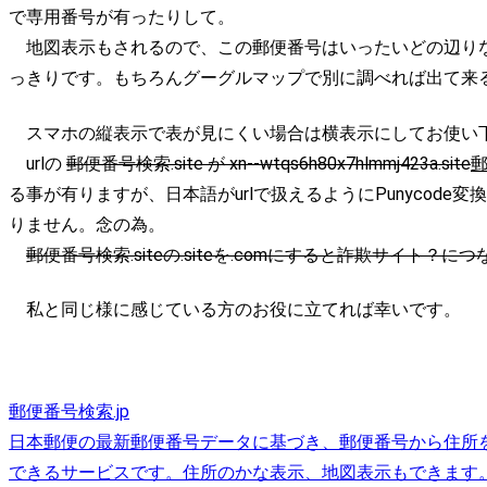
で専用番号が有ったりして。
地図表示もされるので、この郵便番号はいったいどの辺り
っきりです。もちろんグーグルマップで別に調べれば出て来
スマホの縦表示で表が見にくい場合は横表示にしてお使い
urlの
郵便番号検索.site が xn--wtqs6h80x7hlmmj423a.site
郵
る事が有りますが、日本語がurlで扱えるようにPunycod
りません。念の為。
郵便番号検索.siteの.siteを.comにすると詐欺サイト
私と同じ様に感じている方のお役に立てれば幸いです。
郵便番号検索.jp
日本郵便の最新郵便番号データに基づき、郵便番号から住所
できるサービスです。住所のかな表示、地図表示もできます