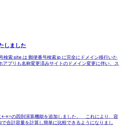
いたしました
.site は 郵便番号検索.jp に完全にドメイン移行いた
スマホアプリも名称変更済みサイトのドメイン変更に伴い、ス
欄に+-×÷の四則演算機能を追加しました。 これにより、容
c内で合計容量を計算し簡単に比較できるようになりまし