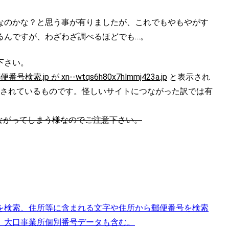
なのかな？と思う事が有りましたが、これでもやもやがす
るんですが、わざわざ調べるほどでも…。
下さい。
便番号検索.jp が xn--wtqs6h80x7hlmmj423a.jp
と表示され
e変換されているものです。怪しいサイトにつながった訳では有
？につながってしまう様なのでご注意下さい。
を検索、住所等に含まれる文字や住所から郵便番号を検索
。大口事業所個別番号データも含む。