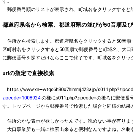
す。
郵便番号順のリストが表示され、町域名をクリックすると
都道府県名から検索、都道府県の並びが50音順及
住所から検索します。都道府県名をクリックすると50音順
区町村名をクリックすると50音順で郵便番号と町域名、大
に郵便番号を探すだけならここで終了です。町域名をクリッ
urlの指定で直接検索
https://www.xn--wtqs6h80x7hlmmj423a.jp/s011.php?zipc
zipcode=1008924
の様にs011.php?zipcode=の後ろ
す。トップページから郵便番号で検索した場合と同様の結果
住所のかな表示が欲しかったんです。読めない事が有りま
大口事業所も一緒に検索出来ると便利なんですよね。名刺