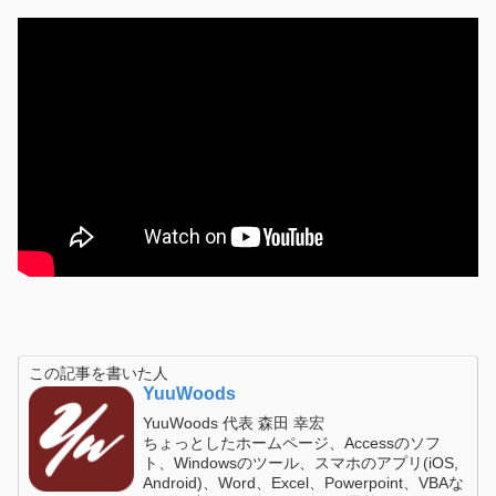
この記事を書いた人
YuuWoods
YuuWoods 代表 森田 幸宏
ちょっとしたホームページ、Accessのソフ
ト、Windowsのツール、スマホのアプリ(iOS,
Android)、Word、Excel、Powerpoint、VBAな