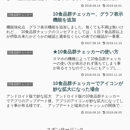
しない場合や、大量に過去データを入力する場合などには...
2018.09.14
2019.02.01
10食品群チェッカー、グラフ表示
10食品群チェッカー
機能を追加
機能強化点 グラフ表示機能を追加しました。無くても不満は無いけ
れど... 10食品群チェックのコンセプトとしては、１日７食品群以上
が摂取出来たかどうかの確認と週単位くらいの表での確認が一番重要
で効果が有り、これで十分、何の不足も無いのですが...
2017.08.16
2018.11.13
★10食品群チェッカーの使い方
10食品群チェッカー
スマホの機種によって10食品群チェッカ
ーの使い方が表示されず落ちてしまう事
が有るそうなのでこちらにもアップしま
す。iOS版とAndroid版が有りますが使い
2018.03.31
2022.11.19
方はほぼ同じです。以下iOS版で記載しま
す。動画簡単な使い方のイメージ動画で
10食品群チェッカーでアイコンが
10食品群チェッカー
す。基本...
妙な拡大になった場合
アンドロイド版で妙な拡大 アンドロイド版の10食品群チェッカー
でアプリのアップデート後、アプリのアイコンが妙な拡大になってし
まう事が有る様です。 アップデートと端末のキャッシュの関係で起
きている不具合と考えられます。再起動で解消 端末を再起...
2019.06.10
2019.09.05
スポンサーリンク