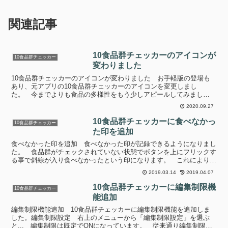
関連記事
10食品群チェッカーのアイコンが
10食品群チェッカー
変わりました
10食品群チェッカーのアイコンが変わりました お手軽版の登場も
あり、元アプリの10食品群チェッカーのアイコンを変更しまし
た。 今までよりも食品の多様性をもう少しアピールしてみまし
た。 本当は10食品群全てを書きたいところなのですが、アイコン...
2020.09.27
10食品群チェッカーに食べなかっ
10食品群チェッカー
た印を追加
食べなかった印を追加 食べなかった印が記録できるようになりまし
た。 食品群がチェックされていない状態でボタンを上にフリックす
る事で斜線が入り食べなかったという印になります。 これにより食
べなかったのか記録忘れなのかを明確に区別できるようにな...
2019.03.14
2019.04.07
10食品群チェッカーに編集制限機
10食品群チェッカー
能追加
編集制限機能追加 10食品群チェッカーに編集制限機能を追加しま
した。編集制限設定 右上のメニューから「編集制限設定」を選ぶ
と... 編集制限は既定でONになっています。 従来通り編集制限を