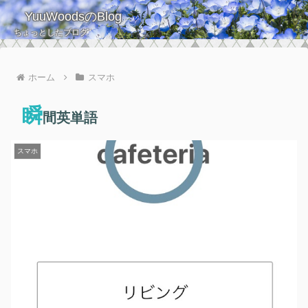
YuuWoodsのBlog
ちょっとしたブログ
ホーム
スマホ
瞬
間英単語
スマホ