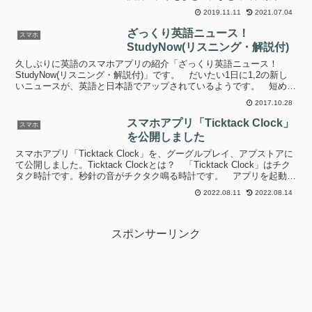
起動するためのアプリてす。 ポイント
2019.11.11
2021.07.04
カードがアプリになって財布がパンパン
にならなくなったと思ったらアプリが多
ざっくり英語ニュース！
スマホ
すぎて探せない......
StudyNow(リスニング・解説付)
久しぶりに英語のスマホアプリの紹介「ざっくり英語ニュース！
StudyNow(リスニング・解説付)」です。 だいたい1日に1,2の新し
いニュースが、英語と日本語でアップされているようです。 短めに
まとめたニュースが配信されていて、英語で見た後...
2017.10.28
スマホアプリ「Ticktack Clock」
スマホ
を公開しました
スマホアプリ「Ticktack Clock」を、グーグルプレイ、アプストアに
て公開しました。Ticktack Clockとは？ 「Ticktack Clock」はチク
タク時計です。秒針の音がチクタク鳴る時計です。 アプリを起動す
ると秒針がチ...
2022.08.11
2022.08.14
スポンサーリンク