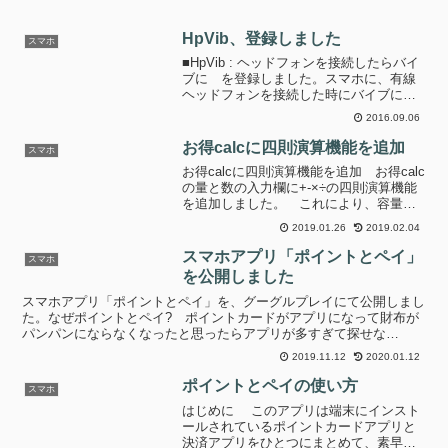
HpVib、登録しました
スマホ
■HpVib : ヘッドフォンを接続したらバイ
ブに を登録しました。スマホに、有線
ヘッドフォンを接続した時にバイブに、
外した時にサウンドに、マナーモードを
2016.09.06
切り替える。繋いだ状態でサウンドに設
定しようとするとバイブに変更する、と
お得calcに四則演算機能を追加
スマホ
いうそれだけの...
お得calcに四則演算機能を追加 お得calc
の量と数の入力欄に+-×÷の四則演算機能
を追加しました。 これにより、容量違
いの組み合わせ商品でも別に電卓を使用
2019.01.26
2019.02.04
せずにお得calc内で合計容量を計算し簡
単に比較できるようになりました。四則
スマホアプリ「ポイントとペイ」
スマホ
演算機...
を公開しました
スマホアプリ「ポイントとペイ」を、グーグルプレイにて公開しまし
た。なぜポイントとペイ? ポイントカードがアプリになって財布が
パンパンにならなくなったと思ったらアプリが多すぎて探せな
い...。 お店とポイントカードと決済の組み合わせが覚えられ...
2019.11.12
2020.01.12
ポイントとペイの使い方
スマホ
はじめに このアプリは端末にインスト
ールされているポイントカードアプリと
決済アプリをひとつにまとめて、素早く